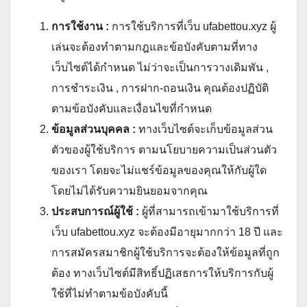
การใช้งาน :
การใช้บริการที่เว็บ ufabettou.xyz ผู้
เล่นจะต้องทำตามกฎและข้อบังคับตามที่ทาง
เว็บไซต์ได้กำหนด ไม่ว่าจะเป็นการวางเดิมพัน ,
การชำระเงิน , การฝาก-ถอนเงิน คุณต้องปฏิบัติ
ตามข้อบังคับและเงื่อนไขที่กำหนด
ข้อมูลส่วนบุคคล :
ทางเว็บไซต์จะเก็บข้อมูลส่วน
ตัวของผู้ใช้บริการ ตามนโยบายความเป็นส่วนตัว
ของเรา โดยจะไม่แชร์ข้อมูลของคุณให้กับผู้ใด
โดยไม่ได้รับความยินยอมจากคุณ
ประสบการณ์ผู้ใช้ :
ผู้ที่สามารถเข้ามาใช้บริการที่
เว็บ ufabettou.xyz จะต้องมีอายุมากกว่า 18 ปี และ
การสมัครสมาชิกผู้ใช้บริการจะต้องให้ข้อมูลที่ถูก
ต้อง ทางเว็บไซต์มีสิทธิ์ปฏิเสธการให้บริการกับผู้
ใช้ที่ไม่ทำตามข้อบังคับนี้