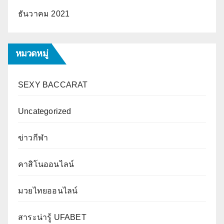
ธันวาคม 2021
หมวดหมู่
SEXY BACCARAT
Uncategorized
ข่าวกีฬา
คาสิโนออนไลน์
มวยไทยออนไลน์
สาระน่ารู้ UFABET