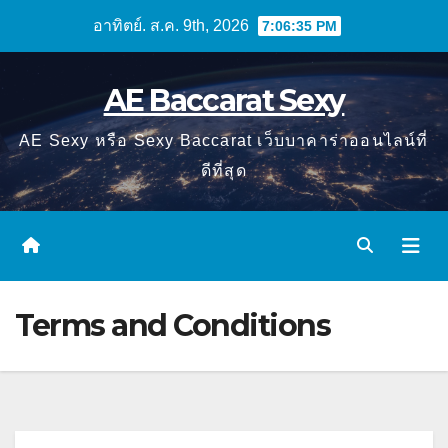
Skip
อาทิตย์. ส.ค. 9th, 2026
7:06:35 PM
to
content
AE Baccarat Sexy
AE Sexy หรือ Sexy Baccarat เว็บบาคาร่าออนไลน์ที่
ดีที่สุด
Terms and Conditions