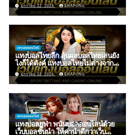
ลีกทั่วโลก เว็บแท้จ่ายจริงทุกบิลไม่
มกราคม 22, 2024
ERAPONG
โกง
แทงบอลออนไลน์
แทงบอลไทยลีก ลุ้นผลบอลไทยเล่นยัง
ไงก็ได้ตังค์ แทงบอลไทยไม่ต่างจาก
ชาติใดในโลก
มกราคม 18, 2024
ERAPONG
แทงบอลออนไลน์
แทงบอลยูฟ่า พนันบอลออนไลน์ด้วย
เว็บบอลชั้นนำ ให้ค่านำดีกว่าเว็บ