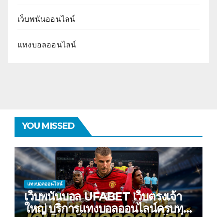
เว็บพนันออนไลน์
แทงบอลออนไลน์
YOU MISSED
แทงบอลออนไลน์
เว็บพนันบอล UFABET เว็บตรงเจ้า
ใหญ่ บริการแทงบอลออนไลน์ครบทุก