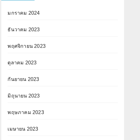
มกราคม 2024
ธันวาคม 2023
พฤศจิกายน 2023
ตุลาคม 2023
กันยายน 2023
มิถุนายน 2023
พฤษภาคม 2023
เมษายน 2023