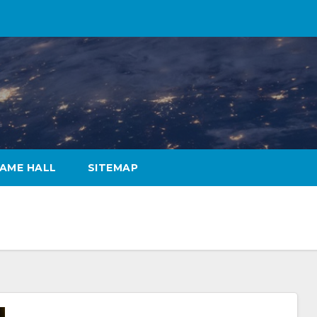
AME HALL
SITEMAP