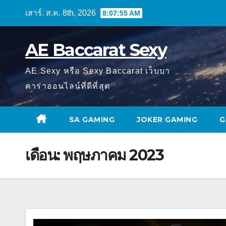
Skip
เสาร์. ส.ค. 8th, 2026
8:07:56 AM
to
content
AE Baccarat Sexy
AE Sexy หรือ Sexy Baccarat เว็บบา
คาร่าออนไลน์ที่ดีที่สุด
SA GAMING
JOKER GAMING
G
เดือน:
พฤษภาคม 2023