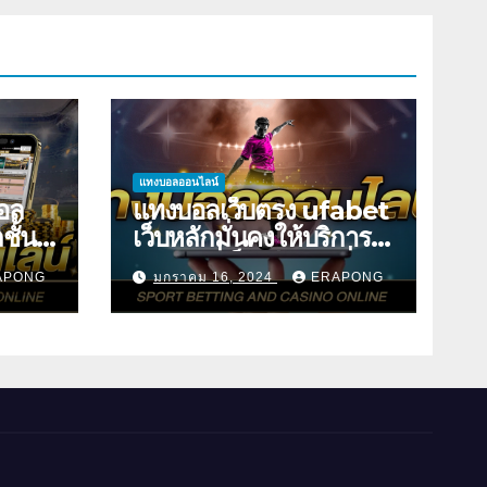
แทงบอลออนไลน์
อล
แทงบอลเว็บตรง ufabet
ชั้น
เว็บหลักมั่นคงให้บริการ
บ
ครบจบที่เว็บเดียวหาที่ติ
APONG
มกราคม 16, 2024
ERAPONG
่อรอง
ไม่ได้ เว็บแทงบอลยุคใหม่
2024