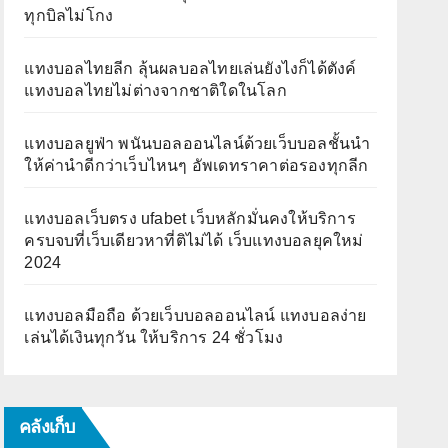
ทุกบิลไม่โกง
แทงบอลไทยลีก ลุ้นผลบอลไทยเล่นยังไงก็ได้ตังค์
แทงบอลไทยไม่ต่างจากชาติใดในโลก
แทงบอลยูฟ่า พนันบอลออนไลน์ด้วยเว็บบอลชั้นนำ
ให้ค่านำดีกว่าเว็บไหนๆ อัพเดทราคาต่อรองทุกลีก
แทงบอลเว็บตรง ufabet เว็บหลักมั่นคงให้บริการ
ครบจบที่เว็บเดียวหาที่ติไม่ได้ เว็บแทงบอลยุคใหม่
2024
แทงบอลมือถือ ด้วยเว็บบอลออนไลน์ แทงบอลง่าย
เล่นได้เงินทุกวัน ให้บริการ 24 ชั่วโมง
คลังเก็บ