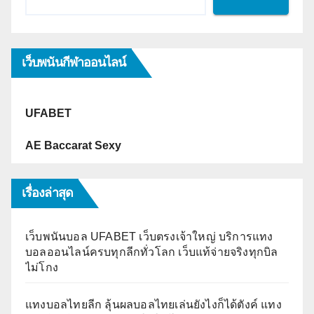
เว็บพนันกีฬาออนไลน์
UFABET
AE Baccarat Sexy
เรื่องล่าสุด
เว็บพนันบอล UFABET เว็บตรงเจ้าใหญ่ บริการแทง
บอลออนไลน์ครบทุกลีกทั่วโลก เว็บแท้จ่ายจริงทุกบิล
ไม่โกง
แทงบอลไทยลีก ลุ้นผลบอลไทยเล่นยังไงก็ได้ตังค์ แทง