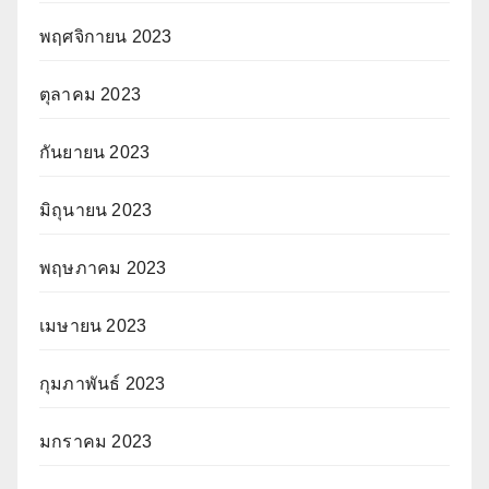
พฤศจิกายน 2023
ตุลาคม 2023
กันยายน 2023
มิถุนายน 2023
พฤษภาคม 2023
เมษายน 2023
กุมภาพันธ์ 2023
มกราคม 2023