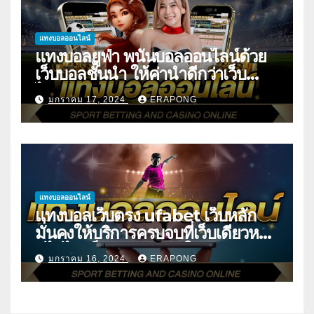
แทงบอลออนไลน์
แทงบอลยูฟ่า พนันบอลออนไลน์ด้วย
เว็บบอลชั้นนำ ให้ค่านำดีกว่าเว็บ
ไหนๆ อัพเดทราคาต่อรองทุกลีก
มกราคม 17, 2024
ERAPONG
แทงบอลออนไลน์
แทงบอลเว็บตรง ufabet เว็บหลัก
มั่นคงให้บริการครบจบที่เว็บเดียวหาที่
ติไม่ได้ เว็บแทงบอลยุคใหม่ 2024
มกราคม 16, 2024
ERAPONG