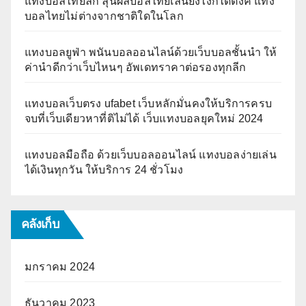
แทงบอลไทยลีก ลุ้นผลบอลไทยเล่นยังไงก็ได้ตังค์ แทง
บอลไทยไม่ต่างจากชาติใดในโลก
แทงบอลยูฟ่า พนันบอลออนไลน์ด้วยเว็บบอลชั้นนำ ให้
ค่านำดีกว่าเว็บไหนๆ อัพเดทราคาต่อรองทุกลีก
แทงบอลเว็บตรง ufabet เว็บหลักมั่นคงให้บริการครบ
จบที่เว็บเดียวหาที่ติไม่ได้ เว็บแทงบอลยุคใหม่ 2024
แทงบอลมือถือ ด้วยเว็บบอลออนไลน์ แทงบอลง่ายเล่น
ได้เงินทุกวัน ให้บริการ 24 ชั่วโมง
คลังเก็บ
มกราคม 2024
ธันวาคม 2023