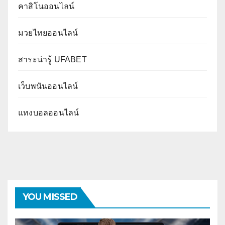
คาสิโนออนไลน์
มวยไทยออนไลน์
สาระน่ารู้ UFABET
เว็บพนันออนไลน์
แทงบอลออนไลน์
YOU MISSED