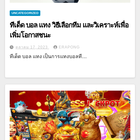
UNCATEGORIZED
ทีเด็ด บอล แทง วิธีเลือกทีม และวิเคราะห์เพื่อ
เพิ่มโอกาสชนะ
ตุลาคม 17, 2023
ERAPONG
ทีเด็ด บอล แทง เป็นการแทงบอลที…