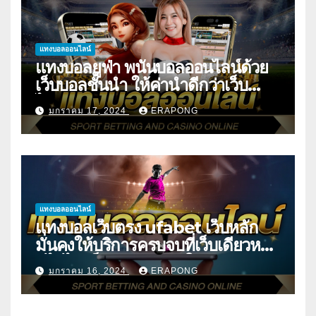
แทงบอลออนไลน์
แทงบอลยูฟ่า พนันบอลออนไลน์ด้วย
เว็บบอลชั้นนำ ให้ค่านำดีกว่าเว็บ
ไหนๆ อัพเดทราคาต่อรองทุกลีก
มกราคม 17, 2024
ERAPONG
แทงบอลออนไลน์
แทงบอลเว็บตรง ufabet เว็บหลัก
มั่นคงให้บริการครบจบที่เว็บเดียวหาที่
ติไม่ได้ เว็บแทงบอลยุคใหม่ 2024
มกราคม 16, 2024
ERAPONG