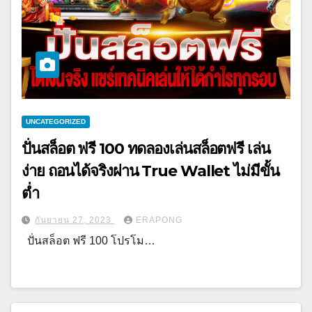
UNCATEGORIZED
ปั่นสล็อต ฟรี 100 ทดลองเล่นสล็อตฟรี เล่น
ง่าย ถอนได้จริงผ่าน True Wallet ไม่มีขั้น
ต่ำ
กันยายน 27, 2023
ERAPONG
ปั่นสล็อต ฟรี 100 โปรโม…