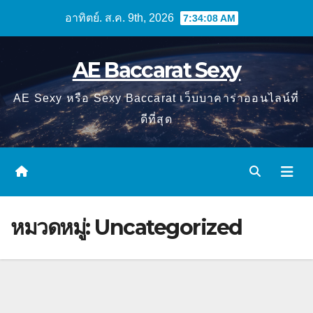
Skip
อาทิตย์. ส.ค. 9th, 2026
7:34:09 AM
to
content
AE Baccarat Sexy
AE Sexy หรือ Sexy Baccarat เว็บบาคาร่าออนไลน์ที่
ดีที่สุด
หมวดหมู่:
Uncategorized