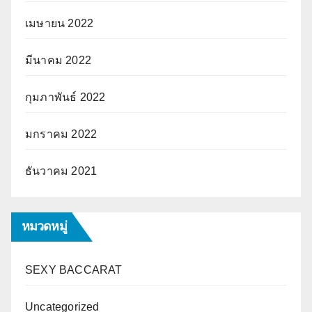
เมษายน 2022
มีนาคม 2022
กุมภาพันธ์ 2022
มกราคม 2022
ธันวาคม 2021
หมวดหมู่
SEXY BACCARAT
Uncategorized