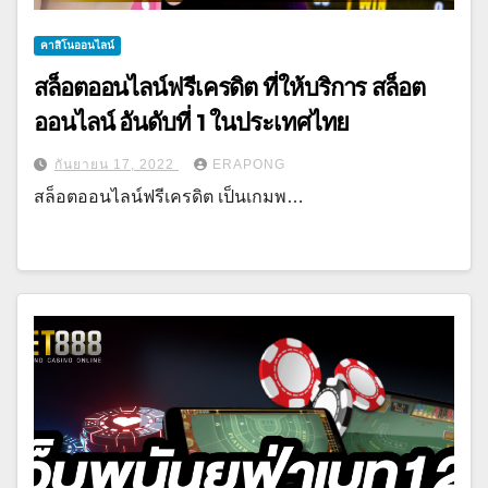
คาสิโนออนไลน์
สล็อตออนไลน์ฟรีเครดิต ที่ให้บริการ สล็อต
ออนไลน์ อันดับที่ 1 ในประเทศไทย
กันยายน 17, 2022
ERAPONG
สล็อตออนไลน์ฟรีเครดิต เป็นเกมพ…