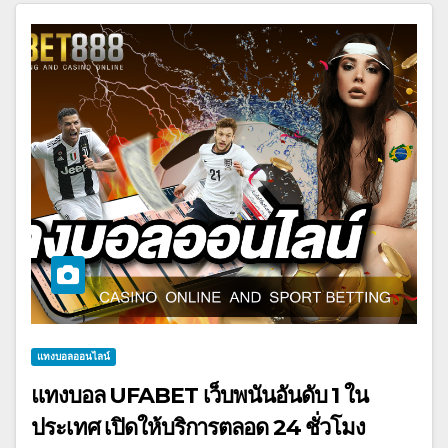
แทงบอลออนไลน์
แทงบอล UFABET เว็บพนันอันดับ 1 ใน
ประเทศ เปิดให้บริการตลอด 24 ชั่วโมง