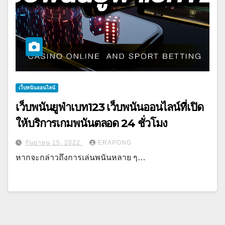
เว็บพนันออนไลน์
เว็บพนันยูฟ่าเบท123 เว็บพนันออนไลน์ที่เปิด
ให้บริการเกมพนันตลอด 24 ชั่วโมง
กันยายน 15, 2022
ERAPONG
หากจะกล่าวถึงการเล่นพนันหลาย ๆ…