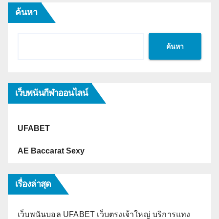
ค้นหา
ค้นหา
เว็บพนันกีฬาออนไลน์
UFABET
AE Baccarat Sexy
เรื่องล่าสุด
เว็บพนันบอล UFABET เว็บตรงเจ้าใหญ่ บริการแทง