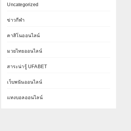
Uncategorized
ข่าวกีฬา
คาสิโนออนไลน์
มวยไทยออนไลน์
สาระน่ารู้ UFABET
เว็บพนันออนไลน์
แทงบอลออนไลน์