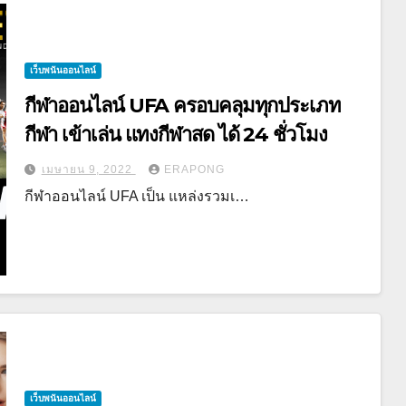
เว็บพนันออนไลน์
กีฬาออนไลน์ UFA ครอบคลุมทุกประเภท
กีฬา เข้าเล่น แทงกีฬาสด ได้ 24 ชั่วโมง
เมษายน 9, 2022
ERAPONG
กีฬาออนไลน์ UFA เป็น แหล่งรวมเ…
เว็บพนันออนไลน์