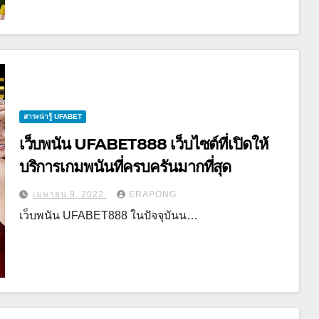
สาระน่ารู้ UFABET
เว็บพนัน UFABET888 เว็บไซต์ที่เปิดให้
บริการเกมพนันที่ครบครันมากที่สุด
เมษายน 9, 2022
ERAPONG
เว็บพนัน UFABET888 ในปัจจุบันน…