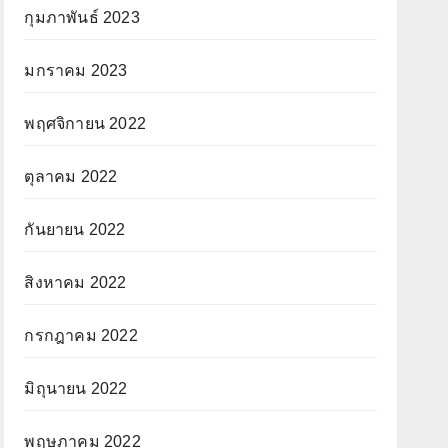
กุมภาพันธ์ 2023
มกราคม 2023
พฤศจิกายน 2022
ตุลาคม 2022
กันยายน 2022
สิงหาคม 2022
กรกฎาคม 2022
มิถุนายน 2022
พฤษภาคม 2022