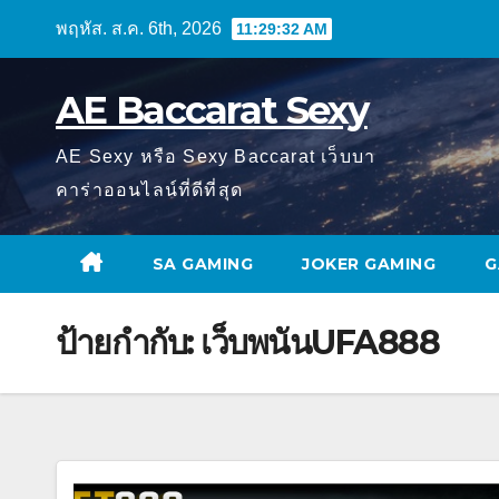
Skip
พฤหัส. ส.ค. 6th, 2026
11:29:33 AM
to
content
AE Baccarat Sexy
AE Sexy หรือ Sexy Baccarat เว็บบา
คาร่าออนไลน์ที่ดีที่สุด
SA GAMING
JOKER GAMING
G
ป้ายกำกับ:
เว็บพนันUFA888