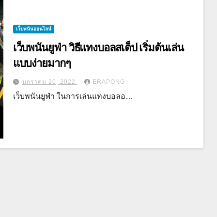
เว็บพนันออนไลน์
เว็บพนันยูฟ่า วิธีแทงบอลสเต็ป เริ่มต้นเล่น
แบบง่ายมากๆ
มกราคม 20, 2022
ERAPONG
เว็บพนันยูฟ่า ในการเล่นแทงบอลอ…