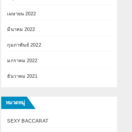
เมษายน 2022
มีนาคม 2022
กุมภาพันธ์ 2022
มกราคม 2022
ธันวาคม 2021
หมวดหมู่
SEXY BACCARAT