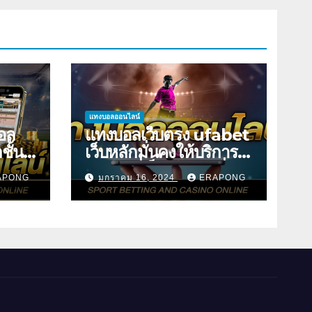
แทงบอลออนไลน์
อล
แทงบอลเว็บตรง ufabet
ชั้น
เว็บหลักมั่นคงให้บริการ
บ
ครบจบที่เว็บเดียวหาที่ติ
APONG
มกราคม 16, 2024
ERAPONG
่อรอง
ไม่ได้ เว็บแทงบอลยุคใหม่
2024