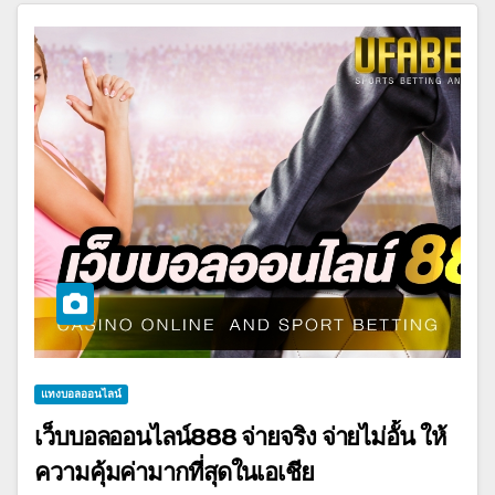
แทงบอลออนไลน์
เว็บบอลออนไลน์888 จ่ายจริง จ่ายไม่อั้น ให้
ความคุ้มค่ามากที่สุดในเอเชีย