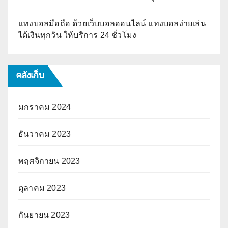
แทงบอลมือถือ ด้วยเว็บบอลออนไลน์ แทงบอลง่ายเล่น
ได้เงินทุกวัน ให้บริการ 24 ชั่วโมง
คลังเก็บ
มกราคม 2024
ธันวาคม 2023
พฤศจิกายน 2023
ตุลาคม 2023
กันยายน 2023