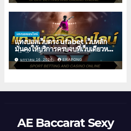
แทงบอลออนไลน์
แทงบอลเว็บตรง ufabet เว็บหลัก
มั่นคงให้บริการครบจบที่เว็บเดียวหาที่
ติไม่ได้ เว็บแทงบอลยุคใหม่ 2024
มกราคม 16, 2024
ERAPONG
AE Baccarat Sexy