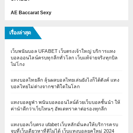
AE Baccarat Sexy
เรื่องล่าสุด
เว็บพนันบอล UFABET เว็บตรงเจ้าใหญ่ บริการแทง
บอลออนไลน์ครบทุกลีกทั่วโลก เว็บแท้จ่ายจริงทุกบิล
ไม่โกง
แทงบอลไทยลีก ลุ้นผลบอลไทยเล่นยังไงก็ได้ตังค์ แทง
บอลไทยไม่ต่างจากชาติใดในโลก
แทงบอลยูฟ่า พนันบอลออนไลน์ด้วยเว็บบอลชั้นนำ ให้
ค่านำดีกว่าเว็บไหนๆ อัพเดทราคาต่อรองทุกลีก
แทงบอลเว็บตรง ufabet เว็บหลักมั่นคงให้บริการครบ
จบที่เว็บเดียวหาที่ติไม่ได้ เว็บแทงบอลยุคใหม่ 2024