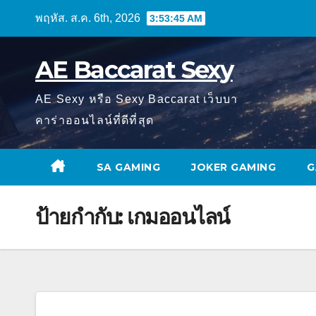
Skip
พฤหัส. ส.ค. 6th, 2026
3:53:46 AM
to
content
AE Baccarat Sexy
AE Sexy หรือ Sexy Baccarat เว็บบา
คาร่าออนไลน์ที่ดีที่สุด
SA GAMING
JOKER GAMING
G
ป้ายกำกับ:
เกมออนไลน์