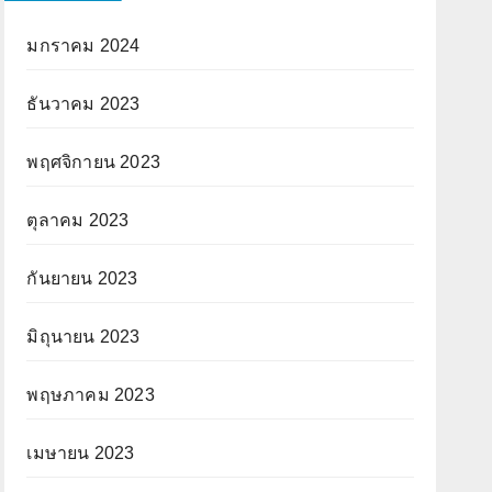
มกราคม 2024
ธันวาคม 2023
พฤศจิกายน 2023
ตุลาคม 2023
กันยายน 2023
มิถุนายน 2023
พฤษภาคม 2023
เมษายน 2023