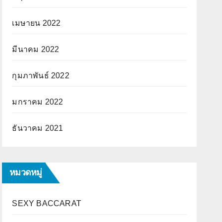
เมษายน 2022
มีนาคม 2022
กุมภาพันธ์ 2022
มกราคม 2022
ธันวาคม 2021
หมวดหมู่
SEXY BACCARAT