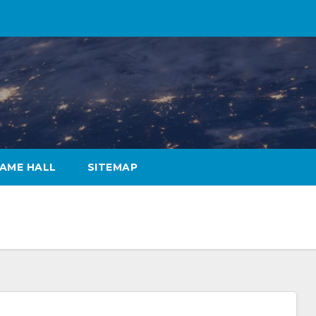
AME HALL
SITEMAP