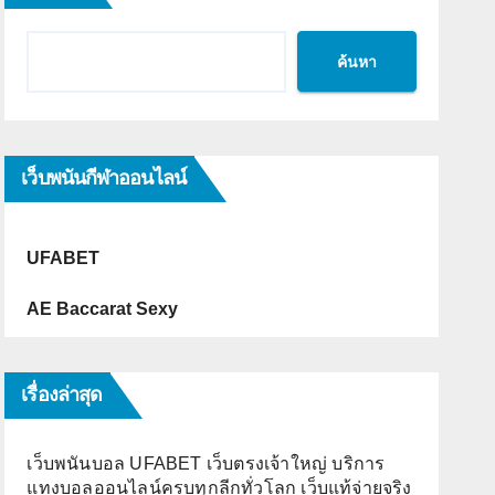
ค้นหา
เว็บพนันกีฬาออนไลน์
UFABET
AE Baccarat Sexy
เรื่องล่าสุด
เว็บพนันบอล UFABET เว็บตรงเจ้าใหญ่ บริการ
แทงบอลออนไลน์ครบทุกลีกทั่วโลก เว็บแท้จ่ายจริง