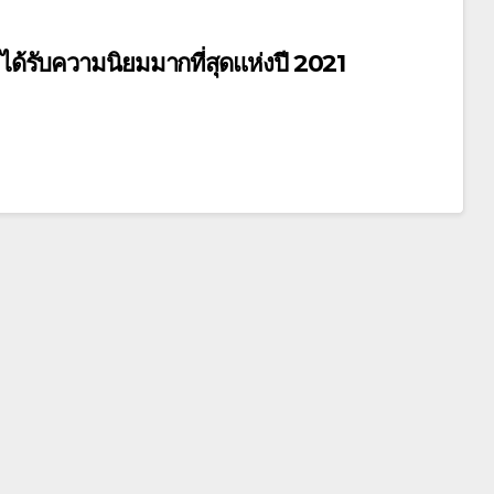
ด้รับความนิยมมากที่สุดแห่งปี 2021