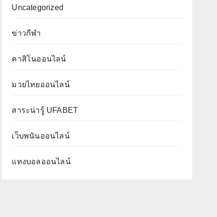
Uncategorized
ข่าวกีฬา
คาสิโนออนไลน์
มวยไทยออนไลน์
สาระน่ารู้ UFABET
เว็บพนันออนไลน์
แทงบอลออนไลน์