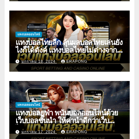
แทงบอลออนไลน์
แทงบอลไทยลีก ลุ้นผลบอลไทยเล่นยัง
ไงก็ได้ตังค์ แทงบอลไทยไม่ต่างจาก
ชาติใดในโลก
มกราคม 18, 2024
ERAPONG
แทงบอลออนไลน์
แทงบอลยูฟ่า พนันบอลออนไลน์ด้วย
เว็บบอลชั้นนำ ให้ค่านำดีกว่าเว็บ
ไหนๆ อัพเดทราคาต่อรองทุกลีก
มกราคม 17, 2024
ERAPONG