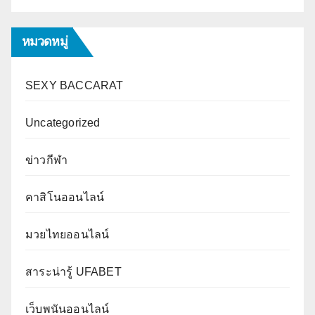
หมวดหมู่
SEXY BACCARAT
Uncategorized
ข่าวกีฬา
คาสิโนออนไลน์
มวยไทยออนไลน์
สาระน่ารู้ UFABET
เว็บพนันออนไลน์