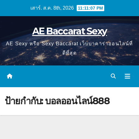
Skip
เสาร์. ส.ค. 8th, 2026
11:11:07 PM
to
content
AE Baccarat Sexy
AE Sexy หรือ Sexy Baccarat เว็บบาคาร่าออนไลน์ที่
ดีที่สุด
ป้ายกำกับ:
บอลออนไลน์888