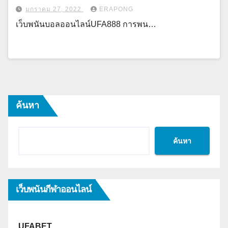
มกราคม 27, 2022
ERAPONG
เว็บพนันบอลออนไลน์UFA888 การพน…
ค้นหา
ค้นหา
เว็บพนันกีฬาออนไลน์
UFABET