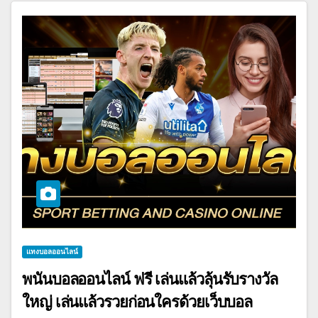
แทงบอลออนไลน์
พนันบอลออนไลน์ ฟรี เล่นแล้วลุ้นรับรางวัล
ใหญ่ เล่นแล้วรวยก่อนใครด้วยเว็บบอล