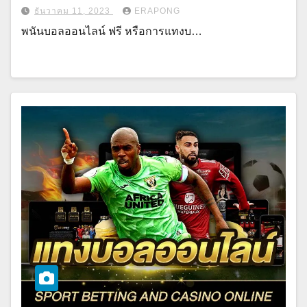
ธันวาคม 11, 2023
ERAPONG
พนันบอลออนไลน์ ฟรี หรือการแทงบ…