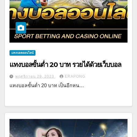
แทงบอลออนไลน์
แทงบอลขั้นต่ำ 20 บาท รวยได้ด้วยเว็บบอล
พฤศจิกายน 29, 2023
ERAPONG
แทงบอลขั้นต่ำ 20 บาท เป็นอีกหน…