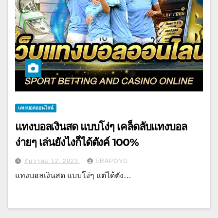
แทงบอลออนไลน์
แทงบอลเงินสด แบบโง่ๆ เคล็ดลับแทงบอล
ง่ายๆ เล่นยังไงก็ได้ตังค์ 100%
ธันวาคม 12, 2023
ERAPONG
แทงบอลเงินสด แบบโง่ๆ แต่ได้ตัง…