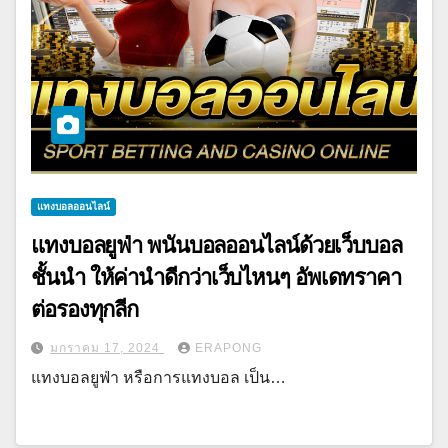
แทงบอลออนไลน์
แทงบอลยูฟ่า พนันบอลออนไลน์ด้วยเว็บบอล
ชั้นนำ ให้ค่านำดีกว่าเว็บไหนๆ อัพเดทราคา
ต่อรองทุกลีก
มกราคม 17, 2024
ERAPONG
แทงบอลยูฟ่า หรือการแทงบอล เป็น…