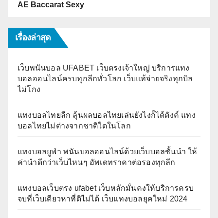
AE Baccarat Sexy
เรื่องล่าสุด
เว็บพนันบอล UFABET เว็บตรงเจ้าใหญ่ บริการแทง
บอลออนไลน์ครบทุกลีกทั่วโลก เว็บแท้จ่ายจริงทุกบิล
ไม่โกง
แทงบอลไทยลีก ลุ้นผลบอลไทยเล่นยังไงก็ได้ตังค์ แทง
บอลไทยไม่ต่างจากชาติใดในโลก
แทงบอลยูฟ่า พนันบอลออนไลน์ด้วยเว็บบอลชั้นนำ ให้
ค่านำดีกว่าเว็บไหนๆ อัพเดทราคาต่อรองทุกลีก
แทงบอลเว็บตรง ufabet เว็บหลักมั่นคงให้บริการครบ
จบที่เว็บเดียวหาที่ติไม่ได้ เว็บแทงบอลยุคใหม่ 2024