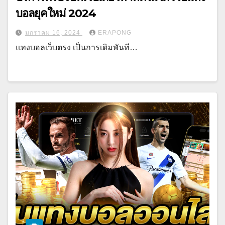
บอลยุคใหม่ 2024
มกราคม 16, 2024
ERAPONG
แทงบอลเว็บตรง เป็นการเดิมพันที…