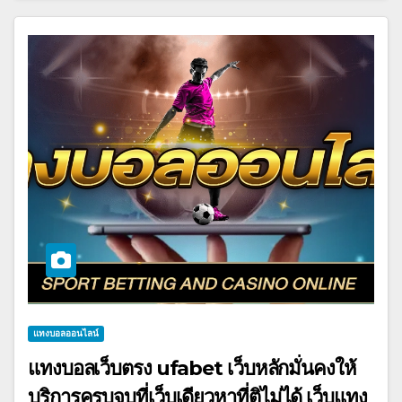
แทงบอลออนไลน์
แทงบอลเว็บตรง ufabet เว็บหลักมั่นคงให้
บริการครบจบที่เว็บเดียวหาที่ติไม่ได้ เว็บแทง