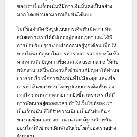
ของเรา
เป็นเว็บพนันที่มีการเงินมั่นคง
เป็นอย่าง
มาก
โดยท่านสามารถเดิมพันได้แบบ
ไม่มีข้อจำกัด ซึ่งรูปแบบการเดิมพันมีความทัน
สมัยเพราะเราได้อัปเดตอยู่ตลอดเวลา และได้มี
การปิดปรับปรุงระบบฝากถอนอยู่ทุกเดือน เพื่อให้
ท่านไม่พบปัญหาในการทำรายการแต่อย่างใด ซึ่ง
หากท่านติดปัญหา เพียงแค่แจ้ง user name ให้กับ
พนักงาน แค่นี้พนักงานก็เข้ามาแก้ปัญหาให้ท่านอ
ย่างรวดเร็ว เพื่อการเดิมพันที่ไม่มีสะดุด และเพื่อ
การทำเงินของท่าน โดยรูปแบบการเดิมพันของ
เรามีความหลากหลายมากยิ่งขึ้น เพราะเราได้มี
การพัฒนาอยู่ตลอดเวลา ทำให้เว็บไซต์ของเรา
เป็นเว็บพนัน ที่ได้รับความนิยมเป็นอันดับต้น ๆ
ของเอเชียมาอย่างยาวนาน และมีฐานนักพนัน
ออนไลน์ที่เข้ามาเดิมพันกับเว็บไซต์ของเราอย่าง
ล้นหลาม