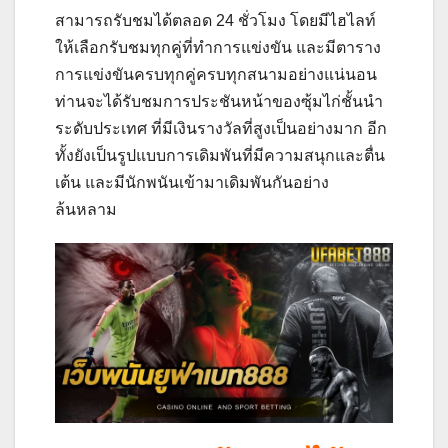
สามารถรับชมได้ตลอด 24 ชั่วโมง โดยมีไฮไลท์
ให้เลือกรับชมทุกคู่ที่ทำการแข่งขัน และมีตาราง
การแข่งขันครบทุกคู่ครบทุกสนามอย่างแน่นอน
ท่านจะได้รับชมการประชันหน้าของซุ้มไก่ชั้นนำ
ระดับประเทศ ที่มีเงินรางวัลที่สูงเป็นอย่างมาก อีก
ทั้งยังเป็นรูปแบบการเดิมพันที่มีความสนุกและตื่น
เต้น และมีนักพนันเข้ามาเดิมพันกันอย่าง
ล้นหลาม