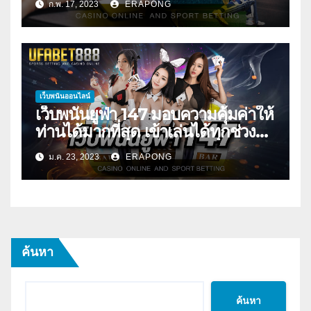
ก.พ. 17, 2023
ERAPONG
จริง 100%
เว็บพนันออนไลน์
เว็บพนันยูฟ่า 147 มอบความคุ้มค่าให้
ท่านได้มากที่สุด เข้าเล่นได้ทุกช่วง
เวลา
ม.ค. 23, 2023
ERAPONG
ค้นหา
ค้นหา