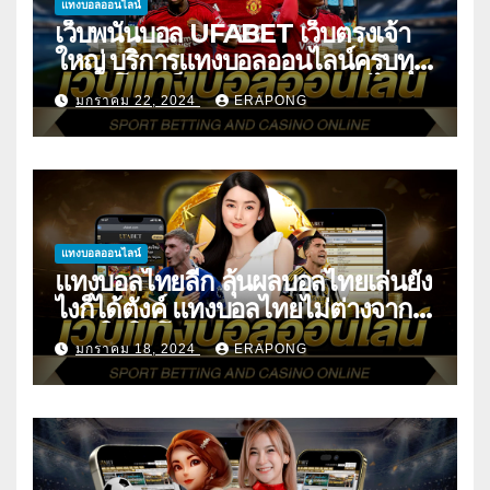
แทงบอลออนไลน์
เว็บพนันบอล UFABET เว็บตรงเจ้า
ใหญ่ บริการแทงบอลออนไลน์ครบทุก
ลีกทั่วโลก เว็บแท้จ่ายจริงทุกบิลไม่
มกราคม 22, 2024
ERAPONG
โกง
แทงบอลออนไลน์
แทงบอลไทยลีก ลุ้นผลบอลไทยเล่นยัง
ไงก็ได้ตังค์ แทงบอลไทยไม่ต่างจาก
ชาติใดในโลก
มกราคม 18, 2024
ERAPONG