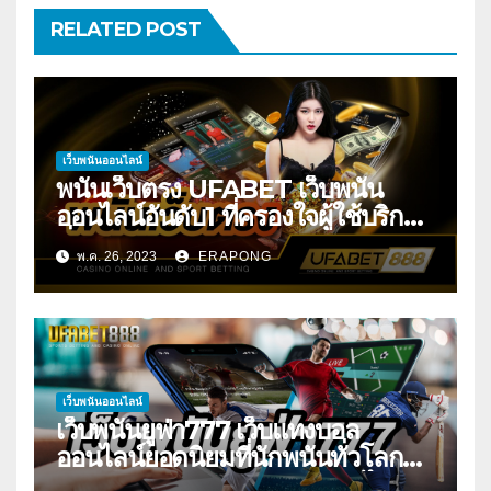
RELATED POST
เว็บพนันออนไลน์
พนันเว็บตรง UFABET เว็บพนัน
ออนไลน์อันดับ1 ที่ครองใจผู้ใช้บริการ
ทั่วเอเชีย
พ.ค. 26, 2023
ERAPONG
เว็บพนันออนไลน์
เว็บพนันยูฟ่า777 เว็บแทงบอล
ออนไลน์ยอดนิยมที่นักพนันทั่วโลก
ต่างเลือกเข้ามาลงทุน เล่นง่าย ได้เงิน