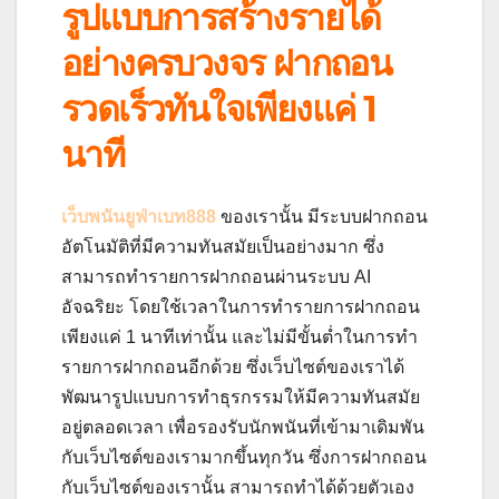
รูปแบบการสร้างรายได้
อย่างครบวงจร ฝากถอน
รวดเร็วทันใจเพียงแค่ 1
นาที
เว็บพนันยูฟ่าเบท888
ของเรานั้น มีระบบฝากถอน
อัตโนมัติที่มีความทันสมัยเป็นอย่างมาก ซึ่ง
สามารถทำรายการฝากถอนผ่านระบบ AI
อัจฉริยะ โดยใช้เวลาในการทำรายการฝากถอน
เพียงแค่ 1 นาทีเท่านั้น และไม่มีขั้นต่ำในการทำ
รายการฝากถอนอีกด้วย ซึ่งเว็บไซต์ของเราได้
พัฒนารูปแบบการทำธุรกรรมให้มีความทันสมัย
อยู่ตลอดเวลา เพื่อรองรับนักพนันที่เข้ามาเดิมพัน
กับเว็บไซต์ของเรามากขึ้นทุกวัน ซึ่งการฝากถอน
กับเว็บไซต์ของเรานั้น สามารถทำได้ด้วยตัวเอง