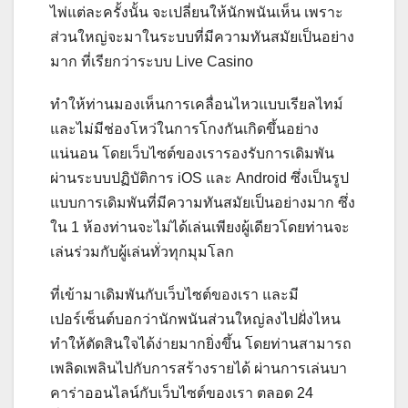
ไพ่แต่ละครั้งนั้น จะเปลี่ยนให้นักพนันเห็น เพราะ
ส่วนใหญ่จะมาในระบบที่มีความทันสมัยเป็นอย่าง
มาก
ที่เรียกว่าระบบ Live Casino
ทำให้ท่านมองเห็นการเคลื่อนไหวแบบเรียลไทม์
และไม่มีช่องโหว่ในการโกงกันเกิดขึ้นอย่าง
แน่นอน โดยเว็บไซต์ของเรารองรับการเดิมพัน
ผ่านระบบปฏิบัติการ iOS และ Android ซึ่งเป็นรูป
แบบการเดิมพันที่มีความทันสมัยเป็นอย่างมาก ซึ่ง
ใน 1 ห้องท่านจะไม่ได้เล่นเพียงผู้เดียวโดยท่านจะ
เล่นร่วมกับผู้เล่นทั่วทุกมุมโลก
ที่เข้ามาเดิมพันกับเว็บไซต์ของเรา และมี
เปอร์เซ็นต์บอกว่านักพนันส่วนใหญ่ลงไปฝั่งไหน
ทำให้ตัดสินใจได้ง่ายมากยิ่งขึ้น โดยท่านสามารถ
เพลิดเพลินไปกับการสร้างรายได้ ผ่านการเล่นบา
คาร่าออนไลน์กับเว็บไซต์ของเรา ตลอด 24