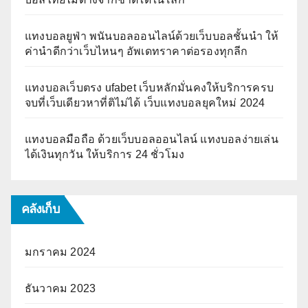
แทงบอลยูฟ่า พนันบอลออนไลน์ด้วยเว็บบอลชั้นนำ ให้
ค่านำดีกว่าเว็บไหนๆ อัพเดทราคาต่อรองทุกลีก
แทงบอลเว็บตรง ufabet เว็บหลักมั่นคงให้บริการครบ
จบที่เว็บเดียวหาที่ติไม่ได้ เว็บแทงบอลยุคใหม่ 2024
แทงบอลมือถือ ด้วยเว็บบอลออนไลน์ แทงบอลง่ายเล่น
ได้เงินทุกวัน ให้บริการ 24 ชั่วโมง
คลังเก็บ
มกราคม 2024
ธันวาคม 2023