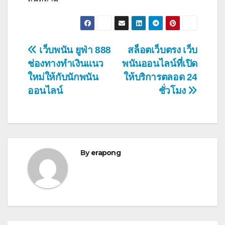
แนะแนว
เว็บพนัน ยูฟ่า 888
สล็อตเว็บตรง เว็บ
ช่องทางทำเงินแนว
พนันออนไลน์ที่เปิด
เรื่อง
ใหม่ให้กับนักพนัน
ให้บริการตลอด 24
ออนไลน์
ชั่วโมง
By
erapong