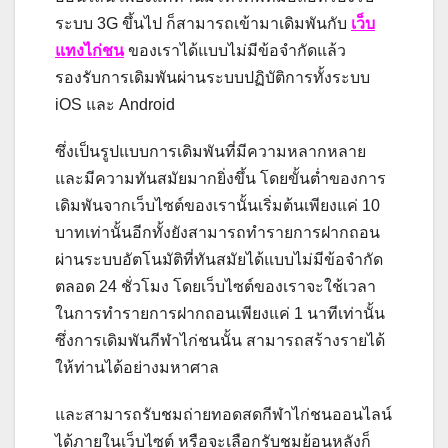
ระบบ 3G ขึ้นไป ก็สามารถเข้ามาเดิมพันกับ
เว็บ
แทงไก่ชน
ของเราได้แบบไม่มีข้อจำกัดแล้ว
รองรับการเดิมพันผ่านระบบปฏิบัติการทั้งระบบ
iOS และ Android
ซึ่งเป็นรูปแบบการเดิมพันที่มีความหลากหลาย
และมีความทันสมัยมากยิ่งขึ้น โดยขั้นต่ำของการ
เดิมพันจากเว็บไซต์ของเรานั้นเริ่มต้นเพียงแค่ 10
บาทเท่านั้น
อีกทั้งยังสามารถทำรายการฝากถอน
ผ่านระบบอัตโนมัติที่ทันสมัยได้แบบไม่มีข้อจำกัด
ตลอด 24 ชั่วโมง โดยเว็บไซต์ของเราจะใช้เวลา
ในการทำรายการฝากถอนเพียงแค่ 1 นาทีเท่านั้น
ซึ่งการเดิมพันกีฬาไก่ชนนั้น
สามารถสร้างรายได้
ให้ท่านได้อย่างมหาศาล
และสามารถรับชมถ่ายทอดสดกีฬาไก่ชนออนไลน์
ได้ภายในเว็บไซต์ หรือจะเลือกรับชมย้อนหลังก็