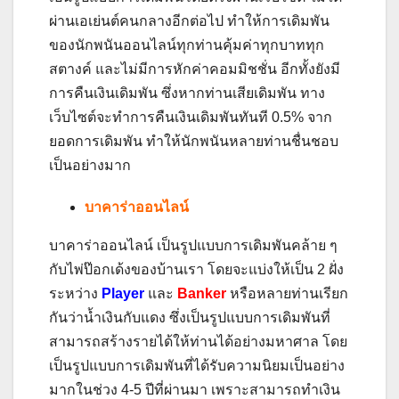
ผ่านเอเย่นต์คนกลางอีกต่อไป ทำให้การเดิมพัน
ของนักพนันออนไลน์ทุกท่านคุ้มค่าทุกบาททุก
สตางค์ และไม่มีการหักค่าคอมมิชชั่น อีกทั้งยังมี
การคืนเงินเดิมพัน ซึ่งหากท่านเสียเดิมพัน ทาง
เว็บไซต์จะทำการคืนเงินเดิมพันทันที 0.5% จาก
ยอดการเดิมพัน ทำให้นักพนันหลายท่านชื่นชอบ
เป็นอย่างมาก
บาคาร่าออนไลน์
บาคาร่าออนไลน์ เป็นรูปแบบการเดิมพันคล้าย ๆ
กับไพ่ป๊อกเด้งของบ้านเรา โดยจะแบ่งให้เป็น 2 ฝั่ง
ระหว่าง
Player
และ
Banker
หรือหลายท่านเรียก
กันว่าน้ำเงินกับแดง ซึ่งเป็นรูปแบบการเดิมพันที่
สามารถสร้างรายได้ให้ท่านได้อย่างมหาศาล โดย
เป็นรูปแบบการเดิมพันที่ได้รับความนิยมเป็นอย่าง
มากในช่วง 4-5 ปีที่ผ่านมา เพราะสามารถทำเงิน