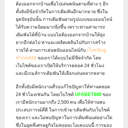
ต้องออกจากบ้านเพื่อไปเล่นพนันตามที่ต่าง ๆ อีก
ทั้งยังมีข้อจำกัดในการเดิมพันอีกมากมาย ซึ่งใน
ยุคปัจจุบันนั้น การเดิมพันผ่านรูปแบบของออนไลน์
ได้รับความนิยมมากยิ่งขึ้น เพราะท่านสามารถ
เดิมพันได้ที่บ้าน แบบไม่ต้องออกจากบ้านให้ยุ่ง
ยากอีกต่อไป ท่านจะเพลิดเพลินไปกับการสร้าง
รายได้ ผ่านการเล่นพนันออนไลน์กับ
เว็บพนันยู
ฟ่าเบท888
ของเราได้แบบไม่มีขีดจำกัด โดย
เว็บไซต์ของเราเปิดให้บริการตลอด 24 ชั่วโมง
และมีเกมส์การเดิมพันให้เลือกเล่นหลากหลาย
อีกทั้งยังมีพนักงานที่รอแก้ไขปัญหาให้ท่านตลอด
24 ชั่วโมงเช่นกัน โดยเว็บไซต์
UFABET888
ของ
เรามีพนักงานมากถึง 2,500 คน เพื่อให้ท่านพบ
ประสบการณ์ที่ดี ในการเข้ามาเดิมพันกับเว็บไซต์
ของเรา และไม่พบปัญหาในการเดิมพันแต่อย่างใด
ซึ่งในยุคที่เศรษฐกิจไม่ค่อยจะโอเคแบบนี้ การมอง