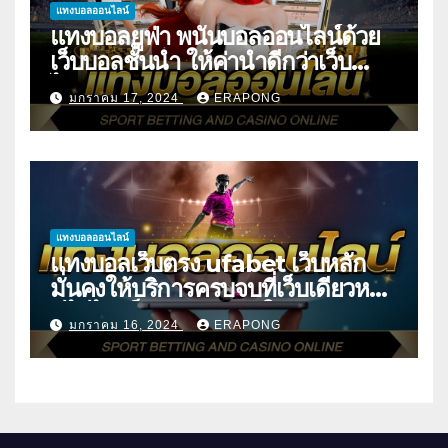
แทงบอลออนไลน์
แทงบอลยูฟ่า พนันบอลออนไลน์ด้วย
เว็บบอลชั้นนำ ให้ค่านำดีกว่าเว็บ
ไหนๆ อัพเดทราคาต่อรองทุกลีก
มกราคม 17, 2024
ERAPONG
แทงบอลออนไลน์
แทงบอลเว็บตรง ufabet เว็บหลัก
มั่นคงให้บริการครบจบที่เว็บเดียวหาที่
ติไม่ได้ เว็บแทงบอลยุคใหม่ 2024
มกราคม 16, 2024
ERAPONG