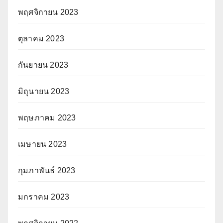
พฤศจิกายน 2023
ตุลาคม 2023
กันยายน 2023
มิถุนายน 2023
พฤษภาคม 2023
เมษายน 2023
กุมภาพันธ์ 2023
มกราคม 2023