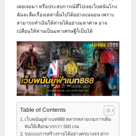
เคยเจอมา หรือประสบการณ์ที่ไปเจอเว็บพนันโกง
ฉันจะลืมเรื่องเหล่านั้นไปได้อย่างแน่นอน เพราะ
สามารถทำเงินให้ท่านได้อย่างมหาศาล อาจ
เปลี่ยนให้ท่านเป็นมหาเศรษฐีก็เป็นได้
Table of Contents
เว็บพนันยูฟ่าเบท888 หลากหลายเกมการเดิม
พันให้เลือกมากกว่า 500 เกม
รูปแบบการสร้างรายได้อย่างครบวงจร ฝาก