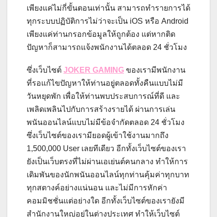
เพียงแค่ไม่กี่ขั้นตอนเท่านั้น สามารถทำรายการได้
ทุกระบบปฏิบัติการไม่ว่าจะเป็น iOS หรือ Android
เพียงแค่ท่านกรอกข้อมูลให้ถูกต้อง
แต่หากติด
ปัญหาก็สามารถ
แจ้งพนักงานได้ตลอด 24 ชั่วโมง
ซึ่งเว็บไซต์
JOKER GAMING
ของเรามีพนักงาน
ที่รอแก้ไขปัญหาให้ท่านอยู่ตลอดทั้งคืนแบบไม่มี
วันหยุดพัก เพื่อให้ท่านพบประสบการณ์ที่ดี และ
เพลิดเพลินไปกับการสร้างรายได้ ผ่านการเล่น
พนันออนไลน์แบบไม่มีข้อจำกัดตลอด 24 ชั่วโมง
ซึ่งเว็บไซต์ของเรามียอดผู้เข้าใช้งานมากถึง
1,500,000 User เลยทีเดียว อีกทั้งเว็บไซต์ของเรา
ยังเป็นเว็บตรงที่ไม่ผ่านเอเย่นต์คนกลาง ทำให้การ
เดิมพันของนักพนันออนไลน์ทุกท่านคุ้มค่าทุกบาท
ทุกสตางค์อย่างแน่นอน และไม่มีการหักค่า
คอมมิชชั่นแต่อย่างใด อีกทั้งเว็บไซต์ของเรายังมี
สำนักงานใหญ่อยู่ในต่างประเทศ
ทำให้เว็บไซต์