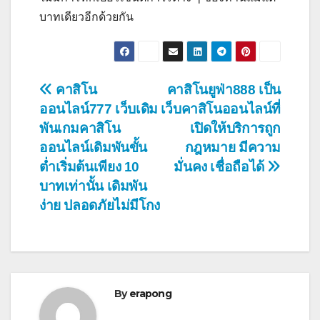
บาทเดียวอีกด้วยกัน
แนะแนว
คาสิโน
คาสิโนยูฟ่า888 เป็น
ออนไลน์777 เว็บเดิม
เว็บคาสิโนออนไลน์ที่
เรื่อง
พันเกมคาสิโน
เปิดให้บริการถูก
ออนไลน์เดิมพันขั้น
กฎหมาย มีความ
ต่ำเริ่มต้นเพียง 10
มั่นคง เชื่อถือได้
บาทเท่านั้น เดิมพัน
ง่าย ปลอดภัยไม่มีโกง
By
erapong