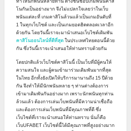
ทำให้นักพนันหลายท่าน ต่างชื่นชอบเกมพนันคาสิ
โนกันเป็นอย่างมาก จึงไม่แปลกใจเลยว่าในเว็บ
พนันแต่ละที่ เกมคาสิโนล้วนแล้วเป็นเกมอันดับที่
1 ในทุกเว็บไซต์ และเป็นเกมยอดฮิตตลอดเวลาอีก
ด้วยกัน โดยวันนี้เราจะมานำเสนอเว็บไซต์เดิมพัน
คาสิโนออนไลน์ที่ดีที่สุด
ในประเทศไทยตอนนี้ด้วย
กัน ซึ่งวันนี้เราจะนำเสนอให้ท่านทราบด้วยกัน
โดยปกติแล้วเว็บไซต์คาสิโนนี้ เป็นเว็บที่มีผู้คนให้
ความสนใจ และผู้คนเข้ามาร่วมเดิมพันมากที่สุด
ในไทย อีกทั้งยังเปิดให้บริการมานานถึง 15 ปีด้วย
กัน จึงทำให้มีนักพนันหลาย ๆ ท่านต่างต้องการ
เข้ามาเดิมพันกันอย่างมาก เพราะนักพนันทุกท่าน
ล้วนแล้ว ต้องการเล่นเว็บพนันที่มีความน่าเชื่อถือ
และต้องการเล่นเว็บพนันที่มีคุณภาพที่ดี ซึ่ง
เว็บไซต์ที่เราจะนำเสนอให้ท่านทราบ นั่นก็คือ
เว็บUFABET เว็บไซต์นี้ได้มีคุณภาพที่สูงอย่างมาก