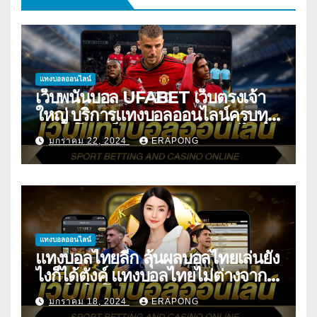
แทงบอลออนไลน์
เว็บพนันบอล UFABET เว็บตรงเจ้า
ใหญ่ บริการแทงบอลออนไลน์ครบทุก
ลีกทั่วโลก เว็บแท้จ่ายจริงทุกบิลไม่
มกราคม 22, 2024
ERAPONG
โกง
แทงบอลออนไลน์
แทงบอลไทยลีก ลุ้นผลบอลไทยเล่นยัง
ไงก็ได้ตังค์ แทงบอลไทยไม่ต่างจาก
ชาติใดในโลก
มกราคม 18, 2024
ERAPONG