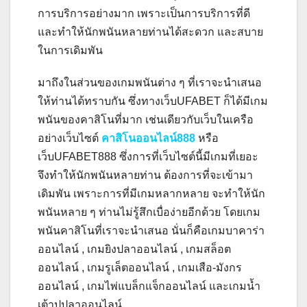
การบริการอย่างมาก เพราะเป็นการบริการที่ดี
และทำให้นักพนันหลายท่านได้สะดวก และสบาย
ในการเดิมพัน
มาถึงในส่วนของเกมพนันต่าง ๆ ที่เราจะนำเสนอ
ให้ท่านได้ทราบกัน ซึ่งทางเว็บUFABET ก็ได้มีเกม
พนันของคาสิโนที่มาก เช่นเดียวกับเว็บในเครือ
อย่างเว็บไซต์
คาสิโนออนไลน์888
หรือ
เว็บUFABET888 ซึ่งการที่เว็บไซต์นี้มีเกมที่เยอะ
จึงทำให้นักพนันหลายท่าน ต้องการที่จะเข้ามา
เดิมพัน เพราะการที่มีเกมหลากหลาย จะทำให้นัก
พนันหลาย ๆ ท่านไม่รู้สึกเบื่อง่ายอีกด้วย โดยเกม
พนันคาสิโนที่เราจะนำเสนอ นั่นก็คือเกมบาคาร่า
ออนไลน์ , เกมยิงปลาออนไลน์ , เกมสล็อต
ออนไลน์ , เกมรูเล็ตออนไลน์ , เกมเสือ-มังกร
ออนไลน์ , เกมไพ่แบล็กแจ็กออนไลน์ และเกมน้ำ
เต้าปูปลาออนไลน์