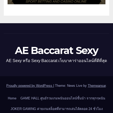
AE Baccarat Sexy
AE Sexy หรือ Sexy Baccarat เว็บบาคาร่าออนไลน์ที่ดีที่สุด
Proudly powered by WordPress
|
Theme: News Live by
Themeansar
.
Home
GAME HALL ศูนย์รวมเกมพนันออนไลน์ชั้นนำ จากทุกๆพนัน
JOKER GAMING ค่ายเกมสล็อตที่สามารถเล่นได้ตลอด 24 ชั่วโมง