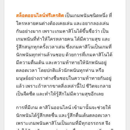
สล็อตออนไลน์ฟรีเครดิต
เป็นเกมพนันชนิดหนึ่ง ที่
ใครหลายคนต่างต้องเคยเล่น และอยากลองเล่น
กันอย่างมาก เพราะเกมคาสิโนได้ขึ้นชื่อว่า เป็น
เกมพนันที่ทำให้ใครหลายคน ได้มีความสุข และ
รู้สึกสนุกทุกครั้งเวลาเล่น ซึ่งเกมคาสิโนเป็นเกมที่
นักพนันทุกท่านล้วนชอบ ด้วยการที่เกมคาสิโนได้
มีความตื่นเต้น และความท้าทายให้นักพนันอยู่
ตลอดเวลา โดยปกติแล้วนักพนันทุกท่าน หรือ
มนุษย์อย่างเราต่างชื่นชอบในความท้าทายกันอยู่
แล้ว เพราะถ้าหากขาดสิ่งเหล่านี้ไป ชีวิตจะกลาย
เป็นจืดชืด และทำให้รู้สึกไม่มีความสุขอีกเลย
การที่มีเกม คาสิโนออนไลน์ เข้ามานั้นจะช่วยให้
นักพนันได้รู้สึกสดชื่น และรู้สึกตื่นเต้นตลอดเวลา
เพราะเกมพนันคาสิโนเป็นเกมที่มีทุกอรรถรส จึง