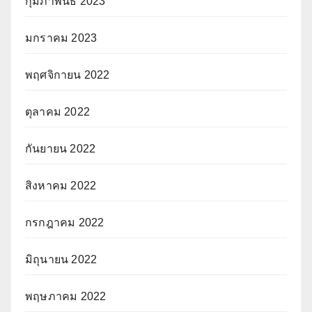
กุมภาพันธ์ 2023
มกราคม 2023
พฤศจิกายน 2022
ตุลาคม 2022
กันยายน 2022
สิงหาคม 2022
กรกฎาคม 2022
มิถุนายน 2022
พฤษภาคม 2022