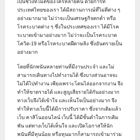
เป็นช่วงที่ไม่ดีของใครหลายคน ด้วยการที่
ประเทศไทยของเรา ได้มีสถานการณ์ที่ไม่ดีต่าง ๆ
อย่างมากมาย ไม่ว่าจะเป็นเศรษฐกิจตกต่ำ หรือ
โรคระบาดต่าง ๆ ซึ่งในประเทศของเรา ได้มีโรค
ระบาดเข้ามาอย่างมาก ไม่ว่าจะเป็นโรคระบาด
โควิด-19 หรือโรคระบาดฝีดาษลิง ซึ่งอันตรายเป็น
อย่างมาก
โดยที่นักพนันหลายท่านที่มีงานประจำ และไม่
สามารถเดินทางไปทำงานได้ ซึ่งบางส่วนอาจจะ
ไม่ได้ไปทำงาน เพียงเพราะโดนไล่ออกจากงาน จึง
ทำให้ขาดรายได้ และสูญเสียรายได้กันอย่างมาก
ทางเว็บจึงได้เข้าใจ และเห็นใจเป็นอย่างมาก จึง
ทำให้ทางเว็บนี้ได้มีการปรับราคา ซึ่งจากเดิมแล้ว
เว็บ คาสิโนออนไลน์ เว็บนี้ ได้มีขั้นต่ำในการเดิม
พัน แต่ทางเว็บได้เห็นใจ และเปิดโอกาสให้นัก
พนันที่มีทุนน้อย หรือทุนมากก็สามารถเข้ามาร่วม