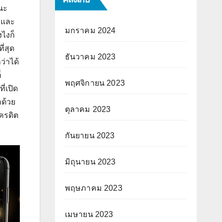
ชนะ
ว และ
มกราคม 2024
งไงก็
ี่สุด
ธันวาคม 2023
ว่าได้
็
พฤศจิกายน 2023
่เปิด
กด้วย
ตุลาคม 2023
เครดิต
กันยายน 2023
มิถุนายน 2023
พฤษภาคม 2023
เมษายน 2023