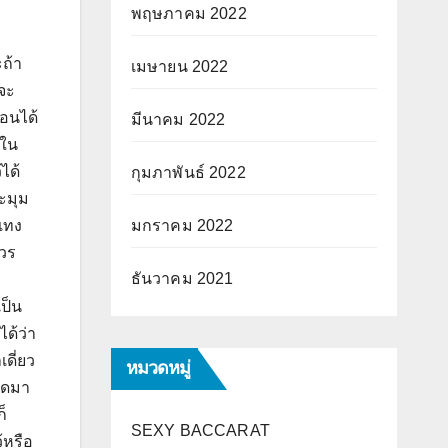
พฤษภาคม 2022
ถ้า
เมษายน 2022
จะ
่อนได้
มีนาคม 2022
ิใน
ได้
กุมภาพันธ์ 2022
ะมุม
 แทง
มกราคม 2022
ควร
ธันวาคม 2021
เป็น
ได้ว่า
ดี่ยว
หมวดหมู่
กิดมา
็
SEXY BACCARAT
้หรือ