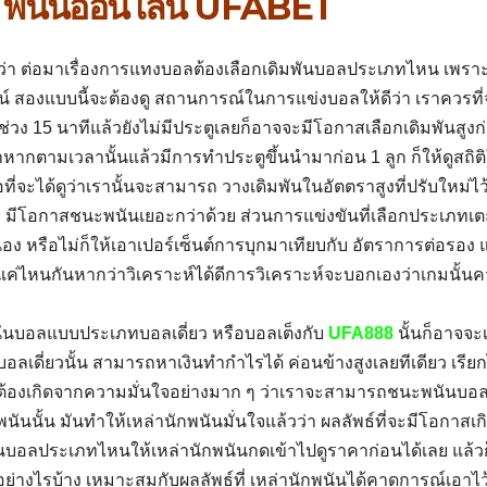
็บ พนันออนไลน์ UFABET
่า ต่อมาเรื่องการแทงบอลต้องเลือกเดิมพันบอลประเภทไหน เพราะ
สองแบบนี้จะต้องดู สถานการณ์ในการแข่งบอลให้ดีว่า เราควรที่
วง 15 นาทีแล้วยังไม่มีประตูเลยก็อาจจะมีโอกาสเลือกเดิมพันสูงก
าหากตามเวลานั้นแล้วมีการทำประตูขึ้นนำมาก่อน 1 ลูก ก็ให้ดูสถิต
ที่จะได้ดูว่าเรานั้นจะสามารถ วางเดิมพันในอัตตราสูงที่ปรับใหม่ไว้
นะ มีโอกาสชนะพนันเยอะกว่าด้วย ส่วนการแข่งขันที่เลือกประเภทเต
นื่อง หรือไม่ก็ให้เอาเปอร์เซ็นต์การบุกมาเทียบกับ อัตราการต่อรอง
แค่ไหนกันหากว่าวิเคราะห์ได้ดีการวิเคราะห์จะบอกเองว่าเกมนั้น
นันบอลแบบประเภทบอลเดี่ยว หรือบอลเต็งกับ
UFA888
นั้นก็อาจจะ
บอลเดี่ยวนั้น สามารถหาเงินทำกำไรได้ ค่อนข้างสูงเลยทีเดียว เรียก
วก็จะต้องเกิดจากความมั่นใจอย่างมาก ๆ ว่าเราจะสามารถชนะพนันบอลเ
นันนั้น มันทำให้เหล่านักพนันมั่นใจแล้วว่า ผลลัพธ์ที่จะมีโอกาสเ
พันบอลประเภทไหนให้เหล่านักพนันกดเข้าไปดูราคาก่อนได้เลย แล้วก
อย่างไรบ้าง เหมาะสมกับผลลัพธ์ที่ เหล่านักพนันได้คาดการณ์เอาไว