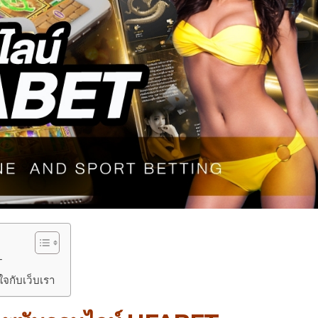
T
ใจกับเว็บเรา