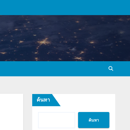
ค้นหา
ค้นหา