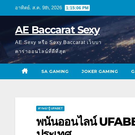
Skip
อาทิตย์. ส.ค. 9th, 2026
1:15:08 PM
to
content
AE Baccarat Sexy
AE Sexy หรือ Sexy Baccarat เว็บบา
คาร่าออนไลน์ที่ดีที่สุด
SA GAMING
JOKER GAMING
G
สาระน่ารู้ UFABET
พนันออนไลน์ UFABET
ประเทศ