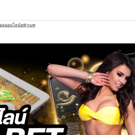
อลออนไลน์ยูฟ่าเบท