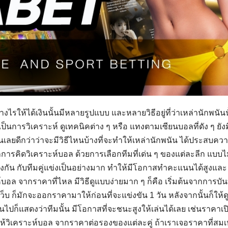
รให้ได้เงินนั้นมีหลายรูปแบบ และหลายวิธีอยู่ที่ว่าเหล่านักพนันน
ป็นการวิเคราะห์ ดูเทคนิคต่าง ๆ หรือ แทงตามเซียนบอลที่ดัง ๆ ยังม
ันเลยดีกว่าว่าจะมีวิธีไหนบ้างที่จะทำให้เหล่านักพนัน ได้ประสบคว
รกการคิดวิเคราะห์บอล ด้วยการเลือกทีมที่เด่น ๆ ของแต่ละลีก แบบไ
ห่างกัน กับทีมคู่แข่งเป็นอย่างมาก ทำให้มีโอกาสทำคะแนนได้สูงและ 
์บอล จากราคาที่ไหล มีวิธีดูแบบง่ายมาก ๆ ก็คือ เริ่มต้นจากการบัน
ว็บ ก็มักจะออกราคามาให้ก่อนที่จะแข่งขัน 1 วัน หลังจากนั้นก็ให้ดู
ปก็แสดงว่าทีมนั้น มีโอกาสที่จะชนะสูงให้เล่นได้เลย เช่นราคาเปิ
้ายให้วิเคราะห์บอล จากราคาต่อรองของแต่ละคู่ ถ้าเราเจอราคาที่สม