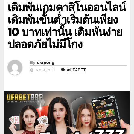
เดิมพันเกมคาสิโนออนไลน์
เดิมพันขั้นต่ำเริ่มต้นเพียง
10 บาทเท่านั้น เดิมพันง่าย
ปลอดภัยไม่มีโกง
By
erapong
#UFABET
ต.ค. 4, 2022