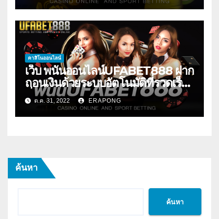
คาสิโนออนไลน์
เว็บ พนันออนไลน์UFABET888 ฝาก
ถอนเงินด้วยระบบอัตโนมัติที่รวดเร็ว
ที่สุด
ต.ค. 31, 2022
ERAPONG
ค้นหา
ค้นหา