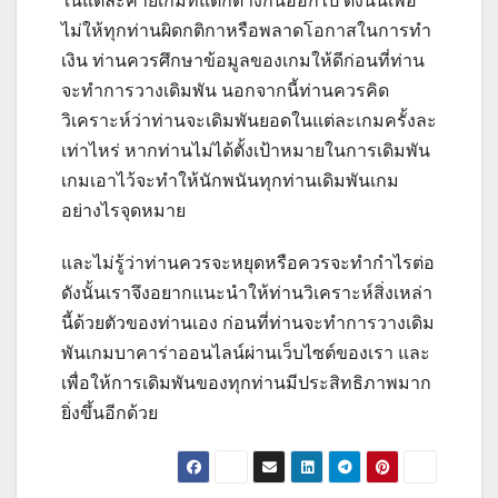
ในแต่ละค่ายเกมที่แตกต่างกันออกไป ดังนั้นเพื่อ
ไม่ให้ทุกท่านผิดกติกาหรือพลาดโอกาสในการทำ
เงิน ท่านควรศึกษาข้อมูลของเกมให้ดีก่อนที่ท่าน
จะทำการวางเดิมพัน นอกจากนี้ท่านควรคิด
วิเคราะห์ว่าท่านจะเดิมพันยอดในแต่ละเกมครั้งละ
เท่าไหร่ หากท่านไม่ได้ตั้งเป้าหมายในการเดิมพัน
เกมเอาไว้จะทำให้นักพนันทุกท่านเดิมพันเกม
อย่างไรจุดหมาย
และไม่รู้ว่าท่านควรจะหยุดหรือควรจะทำกำไรต่อ
ดังนั้นเราจึงอยากแนะนำให้ท่านวิเคราะห์สิ่งเหล่า
นี้ด้วยตัวของท่านเอง ก่อนที่ท่านจะทำการวางเดิม
พันเกม
บา
คา
ร่า
ออนไลน์ผ่านเว็บไซต์ของเรา และ
เพื่อให้การเดิมพันของทุกท่านมีประสิทธิภาพมาก
ยิ่งขึ้นอีกด้วย