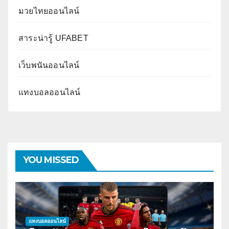
มวยไทยออนไลน์
สาระน่ารู้ UFABET
เว็บพนันออนไลน์
แทงบอลออนไลน์
YOU MISSED
แทงบอลออนไลน์