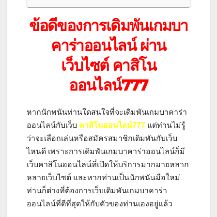
ข้อดีของการเดิมพันเกม
บา
คา
ร่า
ออนไลน์ ผ่าน
เว็บไซต์
คาสิโน
ออนไลน์777
หากนักพนันท่านใดสนใจที่จะเดิมพันเกม
บา
คา
ร่า
ออนไลน์กับเว็บ
คาสิโน
ออนไลน์777
แต่ท่านไม่รู้
ว่าจะเลือกเล่นหรือสมัครสมาชิกเดิมพันกับเว็บ
ไหนดี เพราะการเดิมพันเกม
บา
คา
ร่า
ออนไลน์ก็มี
เว็บ
คาสิโน
ออนไลน์ที่เปิดให้บริการมากมายหลาก
หลายเว็บไซต์ และหากท่านเป็นนักพนันมือใหม่
ท่านก็ต่างที่ต้องการเว็บเดิมพันเกม
บา
คา
ร่า
ออนไลน์ที่ดีที่สุดให้กับตัวของท่านเองอยู่แล้ว