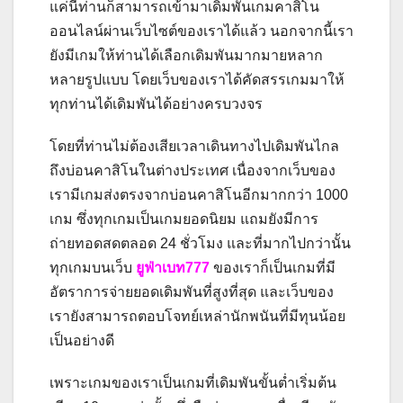
แค่นี้ท่านก็สามารถเข้ามาเดิมพันเกม
คาสิโน
ออนไลน์ผ่านเว็บไซต์ของเราได้แล้ว นอกจากนี้เรา
ยังมีเกมให้ท่านได้เลือกเดิมพันมากมายหลาก
หลายรูปแบบ โดยเว็บของเราได้คัดสรรเกมมาให้
ทุกท่านได้เดิมพันได้อย่างครบวงจร
โดยที่ท่านไม่ต้องเสียเวลาเดินทางไปเดิมพันไกล
ถึงบ่อน
คาสิโน
ในต่างประเทศ เนื่องจากเว็บของ
เรามีเกมส่งตรงจากบ่อน
คาสิโน
อีกมากกว่า 1000
เกม ซึ่งทุกเกมเป็นเกมยอดนิยม แถมยังมีการ
ถ่ายทอดสดตลอด 24 ชั่วโมง และที่มากไปกว่านั้น
ทุกเกมบนเว็บ
ยูฟ่า
เ
บท777
ของเราก็เป็นเกมที่มี
อัตราการจ่ายยอดเดิมพันที่สูงที่สุด และเว็บของ
เรายังสามารถตอบโจทย์เหล่านักพนันที่มีทุนน้อย
เป็นอย่างดี
เพราะเกมของเราเป็นเกมที่เดิมพันขั้นต่ำเริ่มต้น