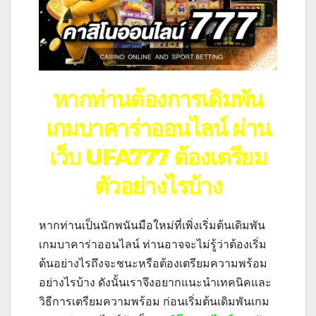
หากท่านต้องการเดิมพัน
เกม
บา
คา
ร่า
ออนไลน์ ผ่าน
เว็บ UFA777 ต้องเตรียม
ตัวอย่างไรบ้าง
หากท่านเป็นนักพนันมือใหม่ที่เพิ่งเริ่มต้นเดิมพัน
เกม
บา
คา
ร่า
ออนไลน์ ท่านอาจจะไม่รู้ว่าต้องเริ่ม
ต้นอย่างไรถึงจะชนะหรือต้องเตรียมความพร้อม
อย่างไรบ้าง ดังนั้นเราจึงอยากแนะนำเทคนิคและ
วิธีการเตรียมความพร้อม ก่อนเริ่มต้นเดิมพันเกม