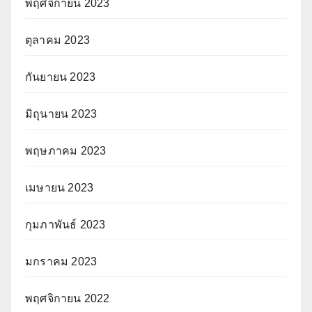
พฤศจิกายน 2023
ตุลาคม 2023
กันยายน 2023
มิถุนายน 2023
พฤษภาคม 2023
เมษายน 2023
กุมภาพันธ์ 2023
มกราคม 2023
พฤศจิกายน 2022