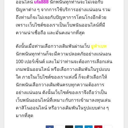
ออนไลน์
ufa888
นักพนันทุกท่านจะไม่เจอกับ
ปัญหาต่าง ๆ จากการใช้บริการอย่างแน่นอน รวม
ถึงท่านก็จะไม่เจอกับปัญหาการโดนโกงอีกด้วย
เพราะเว็บไซต์ของเราเป็นเว็บพนันออนไลน์ที่มี
ความน่าเชื่อถือ และมั่นคงมากที่สุด
ดังนั้นเมื่อท่านเลือกวางเดิมพันผ่านเว็บ
ยูฟ่าเบท
นักพนันทุกท่านก็จะมีความปลอดภัยอย่างแน่นอน
100 เปอร์เซ็นต์ และไม่ว่าท่านจะต้องการเลือกเล่น
เกมพนันออนไลน์ หรือเลือกวางเดิมพันในรูปแบบ
ใด ภายในเว็บไซต์ของเราแห่งนี้ ก็จะตัวเลือกให้
นักพนันเลือกวางเดิมพันครบทุกความต้องการ
อย่างแน่นอน ดังนั้นเว็บไซต์ของเราจึงถือว่าเป็น
เว็บพนันออนไลน์ที่เหมาะกับการเข้ามาลงทุนเล่น
คาสิโนออนไลน์ หรือวางเดิมพันในรูปแบบต่าง ๆ
มากที่สุด