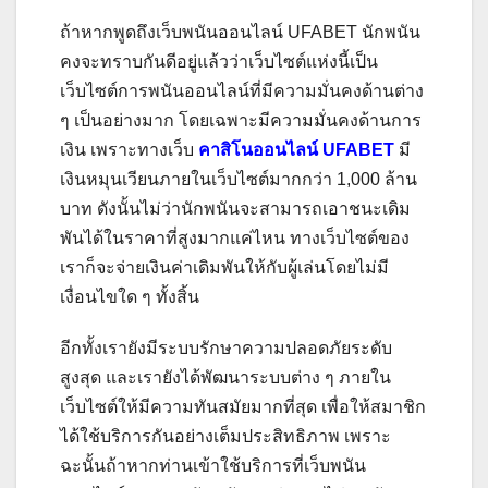
ถ้าหากพูดถึงเว็บพนันออนไลน์ UFABET นักพนัน
คงจะทราบกันดีอยู่แล้วว่าเว็บไซต์แห่งนี้เป็น
เว็บไซต์การพนันออนไลน์ที่มีความมั่นคงด้านต่าง
ๆ เป็นอย่างมาก โดยเฉพาะมีความมั่นคงด้านการ
เงิน เพราะทางเว็บ
คาสิโนออนไลน์ UFABET
มี
เงินหมุนเวียนภายในเว็บไซต์มากกว่า 1,000 ล้าน
บาท ดังนั้นไม่ว่านักพนันจะสามารถเอาชนะเดิม
พันได้ในราคาที่สูงมากแค่ไหน ทางเว็บไซต์ของ
เราก็จะจ่ายเงินค่าเดิมพันให้กับผู้เล่นโดยไม่มี
เงื่อนไขใด ๆ ทั้งสิ้น
อีกทั้งเรายังมีระบบรักษาความปลอดภัยระดับ
สูงสุด และเรายังได้พัฒนาระบบต่าง ๆ ภายใน
เว็บไซต์ให้มีความทันสมัยมากที่สุด เพื่อให้สมาชิก
ได้ใช้บริการกันอย่างเต็มประสิทธิภาพ เพราะ
ฉะนั้นถ้าหากท่านเข้าใช้บริการที่เว็บพนัน