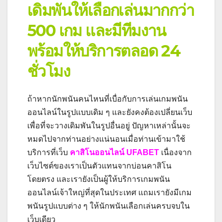
เดิมพันให้เลือกเล่นมากกว่า
500 เกม และมีทีมงาน
พร้อมให้บริการตลอด 24
ชั่วโมง
ถ้าหากนักพนันคนไหนที่เบื่อกับการเล่นเกมพนัน
ออนไลน์ในรูปแบบเดิม ๆ และยังคงต้องเปลี่ยนเว็บ
เพื่อที่จะวางเดิมพันในรูปอื่นอยู่ ปัญหาเหล่านั้นจะ
หมดไปจากท่านอย่างแน่นอนเมื่อท่านเข้ามาใช้
บริการที่เว็บ
คาสิโนออนไลน์ UFABET
เนื่องจาก
เว็บไซต์ของเราเป็นตัวแทนจากบ่อนคาสิโน
โดยตรง และเรายังเป็นผู้ให้บริการเกมพนัน
ออนไลน์เจ้าใหญ่ที่สุดในประเทศ แถมเรายังมีเกม
พนันรูปแบบต่าง ๆ ให้นักพนันเลือกเล่นครบจบใน
เว็บเดียว