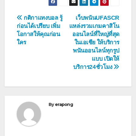
แนะแนว
กติกาแทงบอล รู้
เว็บพนันUFASCR
ก่อนได้เปรียบ เพิ่ม
แหล่งรวมเกมคาสิโน
เรื่อง
โอกาสให้คุณก่อน
ออนไลน์ที่ใหญ่ที่สุด
ใคร
ในเอเชีย ให้บริการ
พนันออนไลน์ทุกรูป
แบบ เปิดให้
บริการ24ชั่วโมง
By
erapong