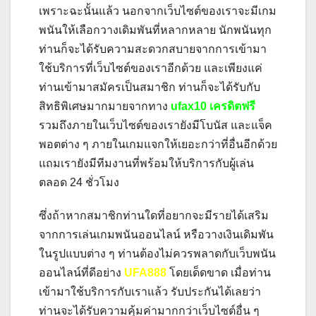
เพราะฉะนั้นแล้ว นอกจากเว็บไซต์ของเราจะมีเกม
พนันให้เลือกวางเดิมพันที่หลากหลาย นักพนันทุก
ท่านก็จะได้รับความสะดวกสบายจากการเข้ามา
ใช้บริการที่เว็บไซต์ของเราอีกด้วย และเพียงแค่
ท่านเข้ามาสมัครเป็นสมาชิก ท่านก็จะได้รับกับ
สิทธิพิเศษมากมายจากทาง
ufax10 เครดิตฟรี
รวมถึงภายในเว็บไซต์ของเรายังมีโบนัส และแจ็ค
พอตต่าง ๆ ภายในเกมแจกให้เยอะกว่าที่อื่นอีกด้วย
แถมเรายังมีทีมงานที่พร้อมให้บริการกับผู้เล่น
ตลอด 24 ชั่วโมง
ซึ่งถ้าหากสมาชิกท่านใดที่อยากจะมีรายได้เสริม
จากการเล่นเกมพนันออนไลน์ หรือวางเงินเดิมพัน
ในรูปแบบต่าง ๆ ท่านต้องไม่ควรพลาดกับเว็บพนัน
ออนไลน์ที่ดีอย่าง
UFA888
โดยเด็ดขาด เมื่อท่าน
เข้ามาใช้บริการกับเราแล้ว รับประกันได้เลยว่า
ท่านจะได้รับความคุ้มค่ามากกว่าเว็บไซต์อื่น ๆ