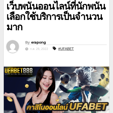
เว็บพนันออนไลน์ที่นักพนัน
เลือกใช้บริการเป็นจำนวน
มาก
By
erapong
#UFABET
ก.ค. 26, 2022