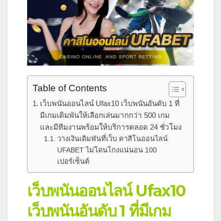
Table of Contents
เว็บพนันออนไลน์ Ufax10 เว็บพนันอันดับ 1 ที่
มีเกมเดิมพันให้เลือกเล่นมากกว่า 500 เกม
และมีทีมงานพร้อมให้บริการตลอด 24 ชั่วโมง
วางเงินเดิมพันที่เว็บ คาสิโนออนไลน์
UFABET ไม่โดนโกงแน่นอน 100
เปอร์เซ็นต์
เว็บพนันออนไลน์ Ufax10
เว็บพนันอันดับ 1 ที่มีเกม