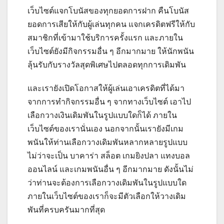
เว็บไซต์แจกโบนัสของทุกยอดการฝาก คืนโบนัส
ยอดการเสียให้กับผู้เล่นทุกคน แจกเครดิตฟรีให้กับ
สมาชิกที่เข้ามาใช้บริการครั้งแรก และภายใน
เว็บไซต์ยังมีกิจกรรมอื่น ๆ อีกมากมาย ให้นักพนัน
ลุ้นรับกับรางวัลสุดพิเศษไปตลอดทุกการเดิมพัน
และเรายังเปิดโอกาสให้ผู้เล่นเอาเครดิตที่ได้มา
จากการทำกิจกรรมอื่น ๆ จากทางเว็บไซต์ เอาไป
เลือกวางเงินเดิมพันในรูปแบบใดก็ได้ ภายใน
เว็บไซต์ของเรานั่นเอง นอกจากนั้นเรายังมีเกม
พนันให้ท่านเลือกวางเดิมพันหลากหลายรูปแบบ
ไม่ว่าจะเป็น บาคาร่า สล็อต เกมยิงปลา แทงบอล
ออนไลน์ และเกมพนันอื่น ๆ อีกมากมาย ดังนั้นไม่
ว่าท่านจะต้องการเลือกวางเดิมพันในรูปแบบใด
ภายในเว็บไซต์ของเราก็จะมีตัวเลือกให้วางเดิม
พันที่ครบครันมากที่สุด