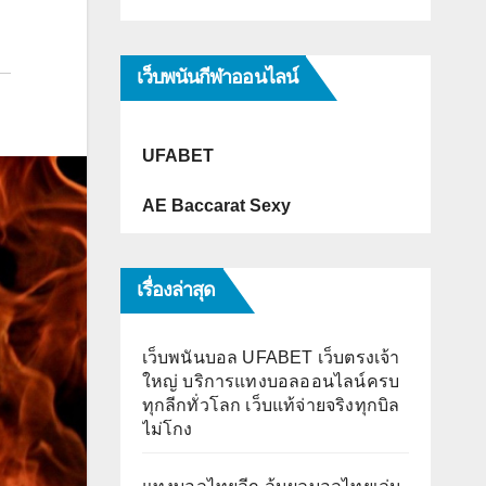
เว็บพนันกีฬาออนไลน์
UFABET
AE Baccarat Sexy
เรื่องล่าสุด
เว็บพนันบอล UFABET เว็บตรงเจ้า
ใหญ่ บริการแทงบอลออนไลน์ครบ
ทุกลีกทั่วโลก เว็บแท้จ่ายจริงทุกบิล
ไม่โกง