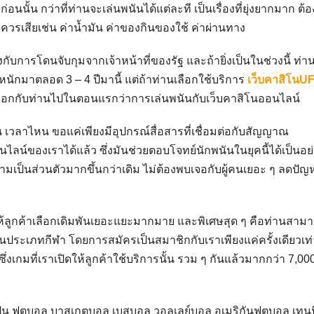
่อนนั้น กว่าที่ท่านจะเล่นพนันได้แต่ละที เป็นเรื่องที่ยุ่งยากมาก ต้อ
่ควรเสียเช่น ค่าน้ำมัน ค่าของกินของใช้ ค่าผ่านทาง
งกับการโดนจับกุมจากเจ้าหน้าที่ของรัฐ และถ้ายิ่งเป็นในช่วงนี้ ท่า
างหนักมาตลอด 3 – 4 ปีมานี้ แต่ถ้าท่านเลือกใช้บริการ
เว็บคาสิโนU
้บอกกับท่านไปในตอนแรกว่าการเล่นพนันกับเว็บคาสิโนออนไลน์
หน เวลาไหน ขอแค่เพียงมีอุปกรณ์สื่อสารที่เชื่อมต่อกับสัญญาณ
นไลน์ของเราได้แล้ว ซึ่งมันช่วยตอบโจทย์นักพนันในยุคนี้ได้เป็นอย่
มเป็นส่วนตัวมากขึ้นกว่าเดิม ไม่ต้องพบเจอกับผู้คนเยอะ ๆ ลดปัญ
ให้ลูกค้าเลือกเดิมพันเยอะแยะมากมาย และพิเศษสุด ๆ คือท่านสาม
ันประเภทกีฬา โดยการสมัครเป็นสมาชิกกับเราเพียงแค่ครั้งเดียวเท่า
ซึ่งเกมที่เราเปิดให้ลูกค้าใช้บริการนั้น รวม ๆ กันแล้วมากกว่า 7,00
ะเป็น ฟุตบอล บาสเกตบอล เบสบอล วอลเลย์บอล อเมริกันฟุตบอล เทน