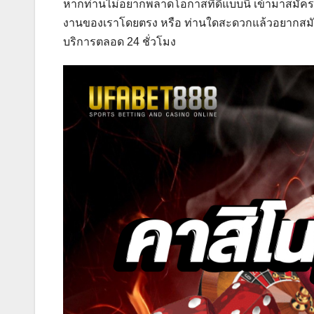
หากท่านไม่อยากพลาดโอกาสที่ดีแบบนี้ เข้ามาสมัคร
งานของเราโดยตรง หรือ ท่านใดสะดวกแล้วอยากสมัครด
บริการตลอด 24 ชั่วโมง