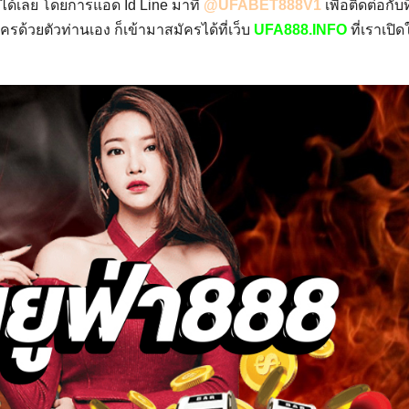
ได้เลย โดยการแอด Id Line มาที่
@UFABET888V1
เพื่อติดต่อกับ
้วยตัวท่านเอง ก็เข้ามาสมัครได้ที่เว็บ
UFA888.INFO
ที่เราเปิด