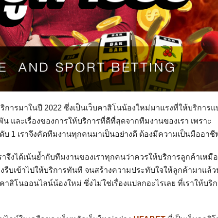
้บริการมาในปี 2022 ซึ่งเป็นเว็บคาสิโนน้องใหม่มาแรงที่ให้บริการ
ิมพัน และเรื่องของการให้บริการที่ดีที่สุดจากทีมงานของเรา เพราะ
ดับ 1 เราจึงคัดทีมงานทุกคนมาเป็นอย่างดี ต้องมีความเป็นมืออาชี
าจึงได้เน้นย้ำกับทีมงานของเราทุกคนว่าควรให้บริการลูกค้าเหมื
งรีบเข้าไปให้บริการทันที จนสร้างความประทับใจให้ลูกค้ามาแล้
ว็บคาสิโนออนไลน์น้องใหม่ ซึ่งไม่ใช่เรื่องแปลกอะไรเลย ที่เราให้บริ