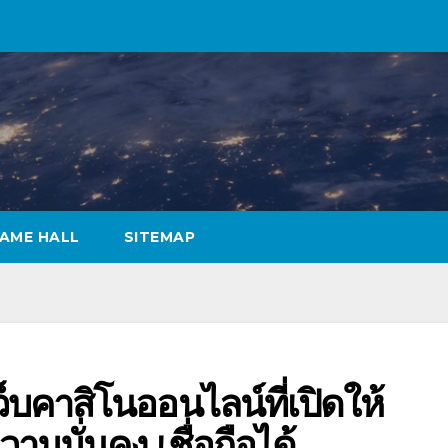
AME HALL
SITEMAP
็บคาสิโนออนไลน์ที่เปิดให้
มมั่นคง เชื่อถือได้