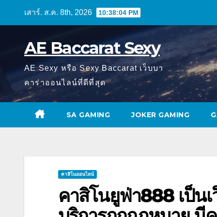
Skip
เสาร์. ส.ค. 8th, 2026
10:38:06 PM
to
content
AE Baccarat Sexy
AE Sexy หรือ Sexy Baccarat เว็บบา
คาร่าออนไลน์ที่ดีที่สุด
SA GAMING
JOKER GAMING
G
คาสิโนออนไลน์
คาสิโนยูฟ่า888 เป็นเว
บริการถูกกฎหมาย มีควา