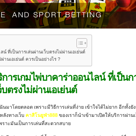
น์ ที่เป็นการเล่นผ่านเว็บตรงไม่ผ่านเอเย่นต์
่ผ่านเอเย่นต์ ควรเป็นอย่างไร ?
บริการเกมไพ่บาคาร่าออนไลน์ ที่เป็นก
ว็บตรงไม่ผ่านเอเย่นต์
นมาโดยตลอด เพราะมีวิธีการเล่นที่ง่าย เข้าใจได้ไม่ยาก อีกทั้งยัง
ยหลังทางเว็บ
คาสิโนยูฟ่า888
ของเราก็นำเข้ามาเปิดให้บริการผ่านเ
 เพราะมันเป็นการเล่นที่สะดวกสบาย