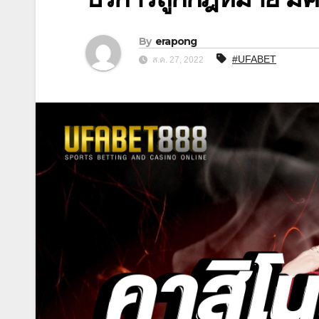
By
erapong
#UFABET
ส.ค. 27, 2022